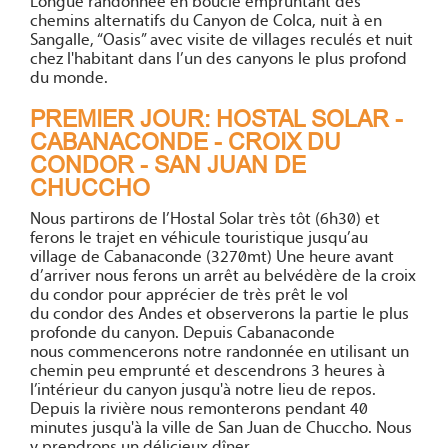
Longue randonnée en boucle empruntant des
chemins alternatifs du Canyon de Colca, nuit à en
Sangalle, “Oasis” avec visite de villages reculés et nuit
chez l'habitant dans l’un des canyons le plus profond
du monde.
PREMIER JOUR: HOSTAL SOLAR -
CABANACONDE - CROIX DU
CONDOR - SAN JUAN DE
CHUCCHO
Nous partirons de l’Hostal Solar très tôt (6h30) et
ferons le trajet en véhicule touristique jusqu’au
village de Cabanaconde (3270mt) Une heure avant
d’arriver nous ferons un arrêt au belvédère de la croix
du condor pour apprécier de très prêt le vol
du condor des Andes et observerons la partie le plus
profonde du canyon. Depuis Cabanaconde
nous commencerons notre randonnée en utilisant un
chemin peu emprunté et descendrons 3 heures à
l’intérieur du canyon jusqu'à notre lieu de repos.
Depuis la rivière nous remonterons pendant 40
minutes jusqu'à la ville de San Juan de Chuccho. Nous
y prendrons un délicieux dîner.