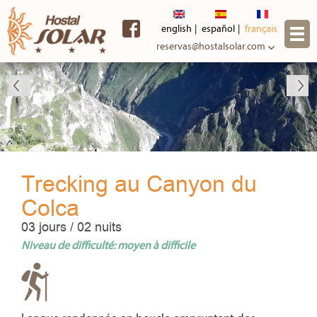
Skip to
main
english
español
français
content
reservas@hostalsolar.com
Trecking au Canyon du
Colca
03 jours / 02 nuits
Niveau de difficulté: moyen à difficile