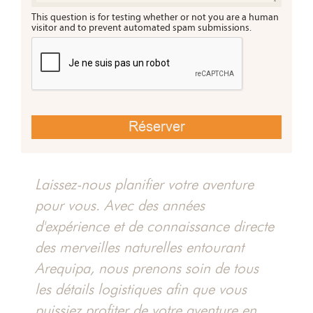
This question is for testing whether or not you are a human
anyo
visitor and to prevent automated spam submissions.
Chili
sti
te du
a
Laissez-nous planifier votre aventure
olca
pour vous. Avec des années
d'expérience et de connaissance directe
des merveilles naturelles entourant
Arequipa, nous prenons soin de tous
les détails logistiques afin que vous
puissiez profiter de votre aventure en