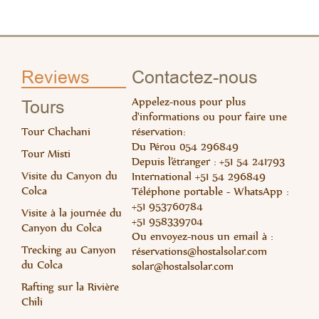
Read 
Rea
Reviews
Contactez-nous
Appelez-nous pour plus
Tours
d'informations ou pour faire une
Tour Chachani
réservation:
Du Pérou 054 296849
Tour Misti
Depuis l’étranger : +51 54 241793
Visite du Canyon du
International +51 54 296849
Colca
Téléphone portable - WhatsApp :
+51 953760784
Visite à la journée du
Read 
Rea
+51 958339704
Canyon du Colca
Ou envoyez-nous un email à :
Trecking au Canyon
ré
servations@hostalsolar.com
du Colca
solar@hostalsolar.com
Rafting sur la Rivière
Chili